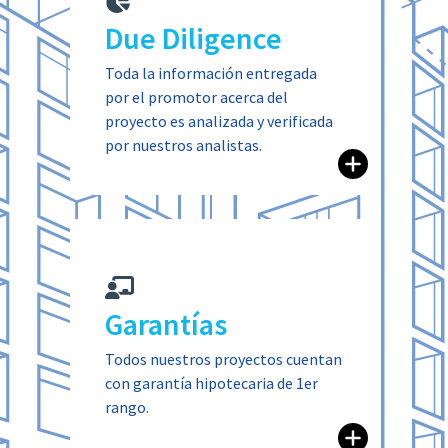
Due Diligence
medioambiental.
Close
criterios de sostenibilidad
Toda la información entregada
Open to read more
también a nivel cualitativo y con
por el promotor acerca del
No solo a nivel cuantitativo, sino
proyecto es analizada y verificada
por nuestros analistas.
Garantías
Close
A
Open to read more
Todos nuestros proyectos cuentan
con garantía hipotecaria de 1er
rango.