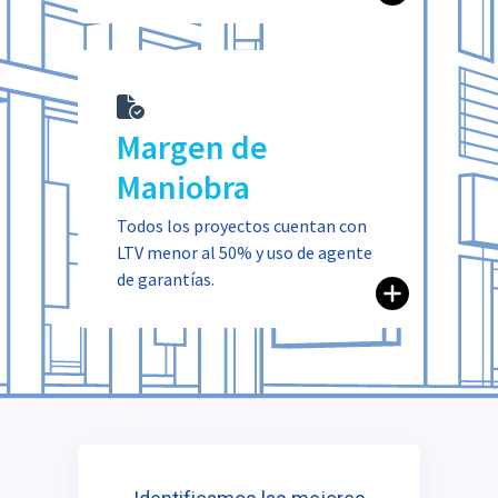
Margen de
promotor.
Close
incumplimiento por parte del
Maniobra
Open to read more
recobro en caso de
Todos los proyectos cuentan con
Esto garantiza un potencial
LTV menor al 50% y uso de agente
de garantías.