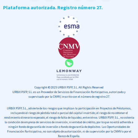
Plataforma autorizada. Registro número 27.
Copyright © 2025 URBIX PSFP, S.L. All Rights Reserved
URBIX PSFP, S.L. es un
Proveedor de Servicios de Financiación Participativa, autorizado y
supervisado por la CNMV, inscrito con el número de registro 27
.
URBIX PSFP, S.L., advierte de los riesgos que implican la participación en Proyectos de Préstamos,
incluyendo el riesgo de pérdida total o parcial del capital invertido, el riesgo de no obtener el
rendimiento dinerario esperado, el riesgo de falta de liquidez, entre otros. URBIX PSFP, S.L., no ostenta
la condición de empresa de servicios de inversión, ni entidad de crédito, por lo que no está adherida a
ningún fondo de garantía de inversión o fondo de garantía de depósitos. Las Oportunidades de
Financiación Participativa, no son objeto de autorización, ni de supervisión por la CNMV o por el
Banco de España.