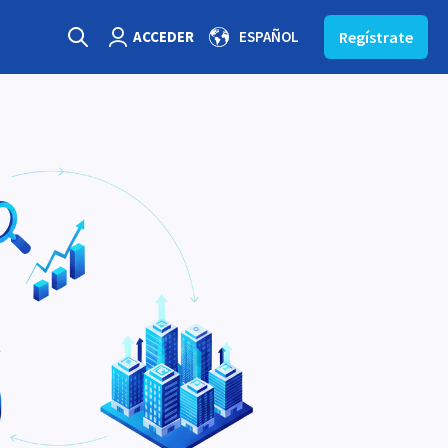
Show submenu for translations
ACCEDER
ESPAÑOL
Regístrate
Open search
Login page